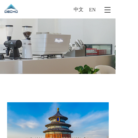
中文
T
EN
o
g
g
l
e
n
a
v
i
g
a
t
i
o
n