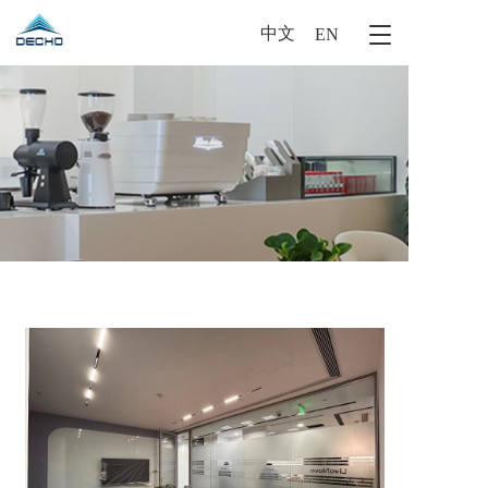
中文
T
EN
o
g
g
l
e
n
a
v
i
g
a
t
i
o
n