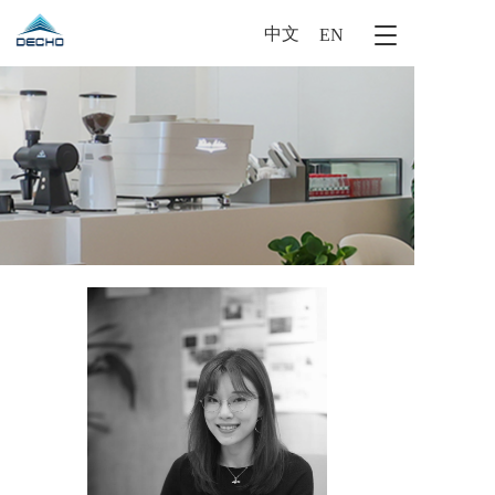
中文
T
EN
o
g
g
l
e
n
a
v
i
g
a
t
i
o
n