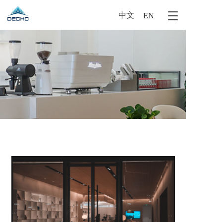
中文
T
EN
o
g
g
l
e
n
a
v
i
g
a
t
i
o
n